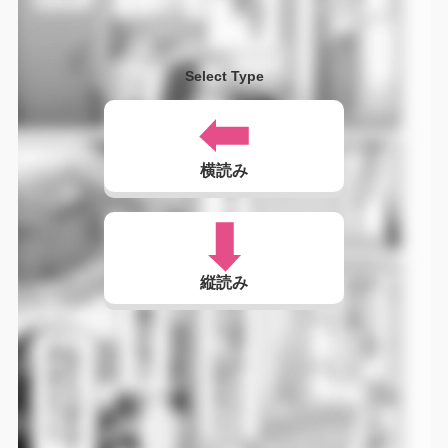
Select Type
横読み
縦読み