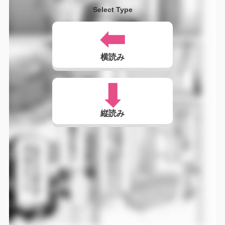
Select Type
横読み
縦読み