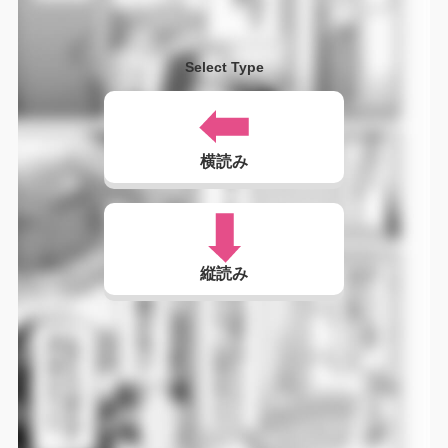
Select Type
横読み
縦読み