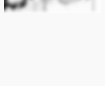
当サイト上の外部リンクは全て正規販売店(Amazon,DMM,Rakuten)へのリンクです