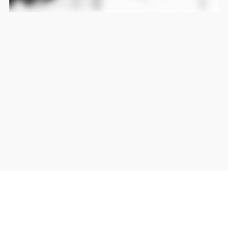
当サイト上の外部リンクは全て正規販売店(Amazon,DMM,Rakuten)へのリンクです