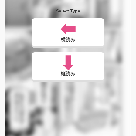
Select Type
横読み
縦読み