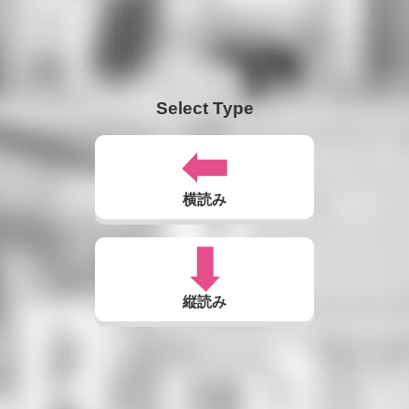
Select Type
横読み
縦読み