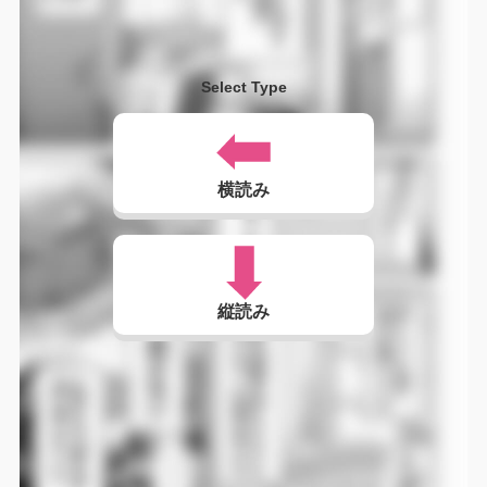
Select Type
横読み
縦読み