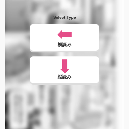
Select Type
横読み
縦読み