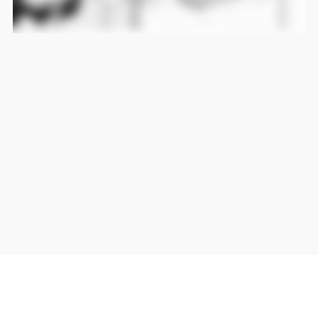
当サイト上の外部リンクは全て正規販売店(Amazon,DMM,Rakuten)へのリンクです