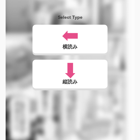
Select Type
横読み
縦読み