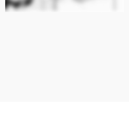
当サイト上の外部リンクは全て正規販売店(Amazon,DMM,Rakuten)へのリンクです