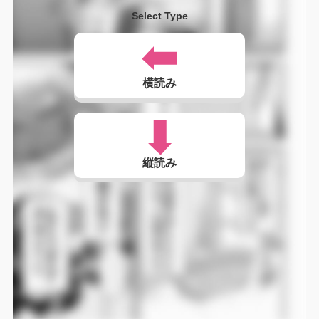
Select Type
横読み
縦読み