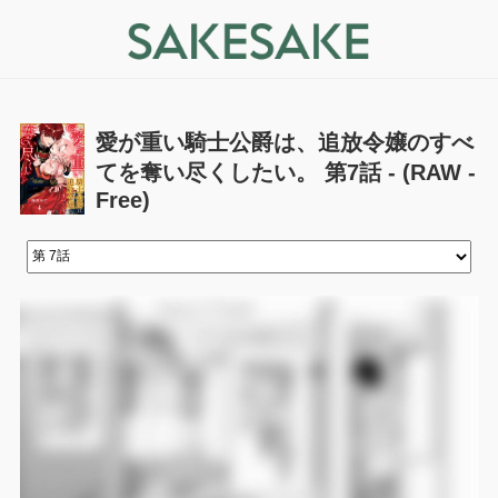
愛が重い騎士公爵は、追放令嬢のすべ
てを奪い尽くしたい。 第7話 - (RAW -
Free)