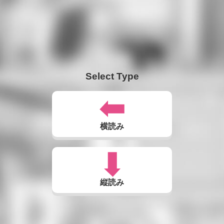
Select Type
横読み
縦読み