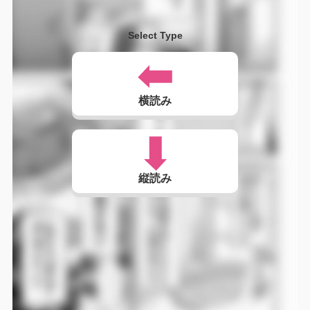
Select Type
横読み
縦読み