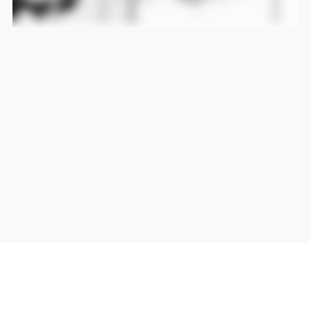
当サイト上の外部リンクは全て正規販売店(Amazon,DMM,Rakuten)へのリンクです