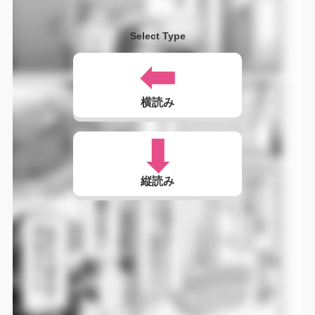
Select Type
横読み
縦読み