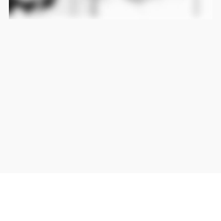
当サイト上の外部リンクは全て正規販売店(Amazon,DMM,Rakuten)へのリンクです