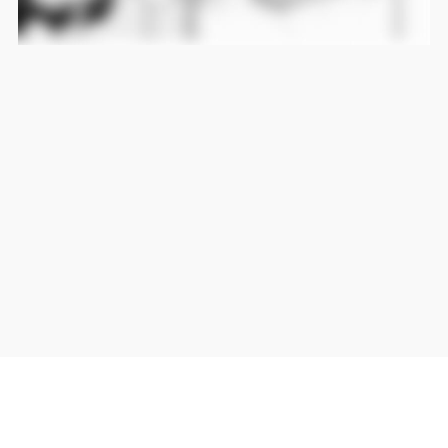
当サイト上の外部リンクは全て正規販売店(Amazon,DMM,Rakuten)へのリンクです