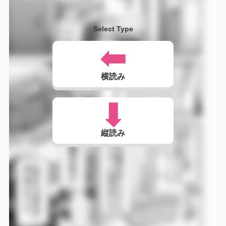
Select Type
横読み
縦読み