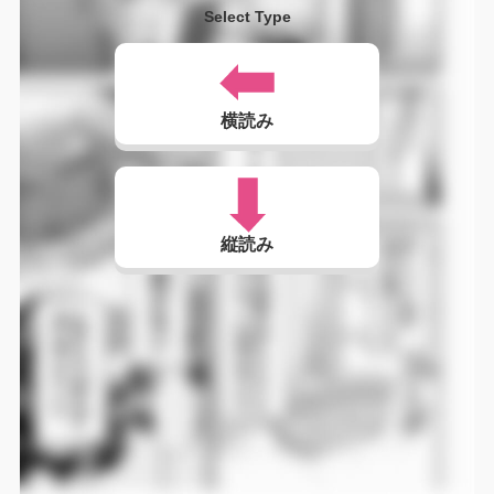
Select Type
横読み
縦読み