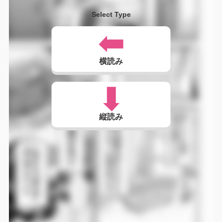
Select Type
横読み
縦読み