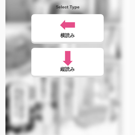
Select Type
横読み
縦読み