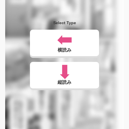
Select Type
横読み
縦読み