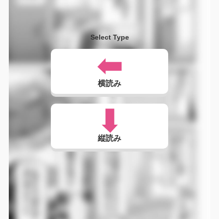
Select Type
横読み
縦読み