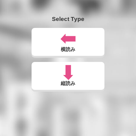
Select Type
横読み
縦読み