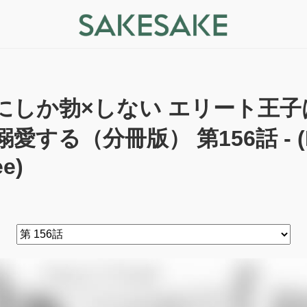
にしか勃×しない エリート王
溺愛する（分冊版） 第156話 - (R
ee)