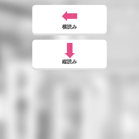
横読み
縦読み