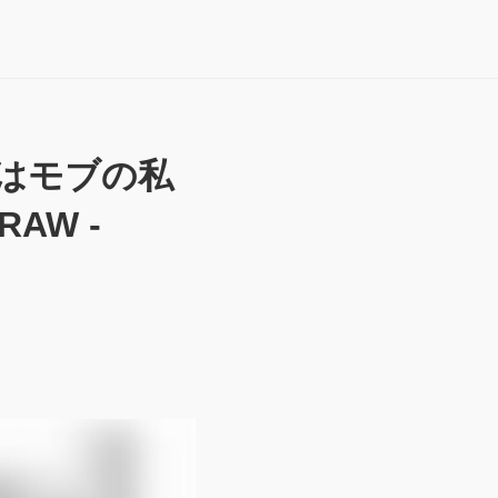
子はモブの私
AW -