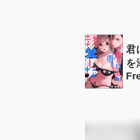
君
を
Fr