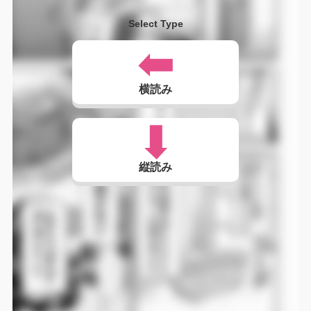
Select Type
横読み
縦読み