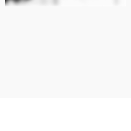
当サイト上の外部リンクは全て正規販売店(Amazon,DMM,Rakuten)へのリンクです