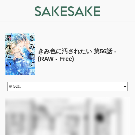
きみ色に汚されたい 第56話 -
(RAW - Free)