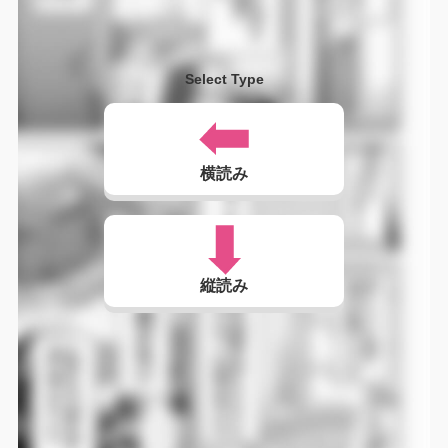
Select Type
横読み
縦読み