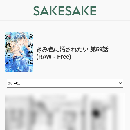
きみ色に汚されたい 第59話 -
(RAW - Free)