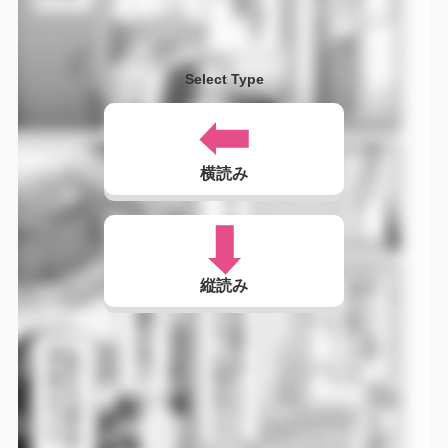
Select Type
横読み
縦読み