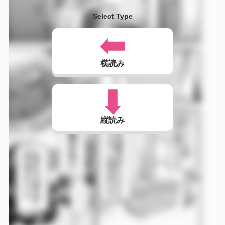
Select Type
横読み
縦読み