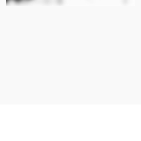
当サイト上の外部リンクは全て正規販売店(Amazon,DMM,Rakuten)へのリンクです