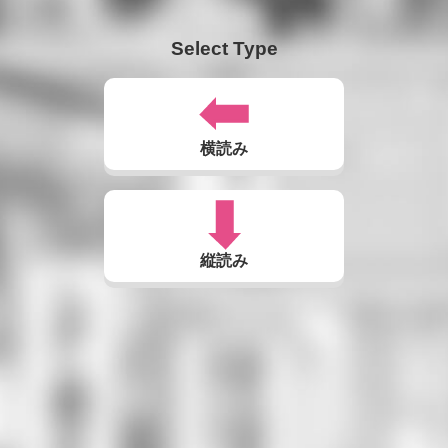
Select Type
横読み
縦読み