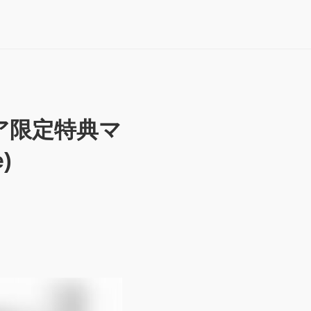
ア限定特典マ
)