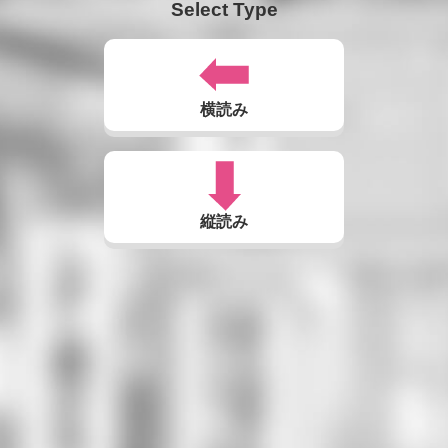
Select Type
横読み
縦読み