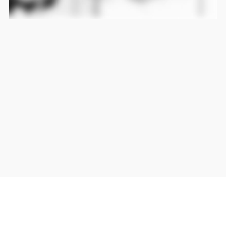
当サイト上の外部リンクは全て正規販売店(Amazon,DMM,Rakuten)へのリンクです