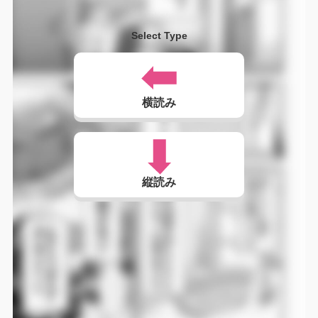
Select Type
横読み
縦読み