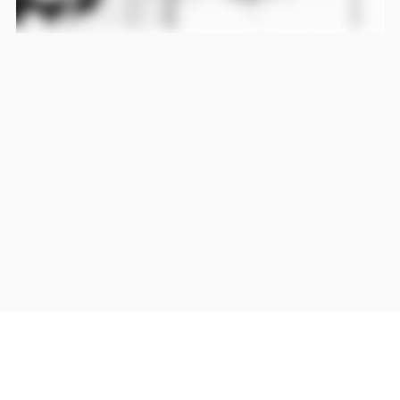
当サイト上の外部リンクは全て正規販売店(Amazon,DMM,Rakuten)へのリンクです