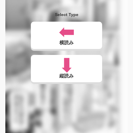
Select Type
横読み
縦読み