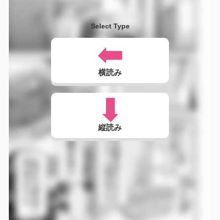
Select Type
横読み
縦読み