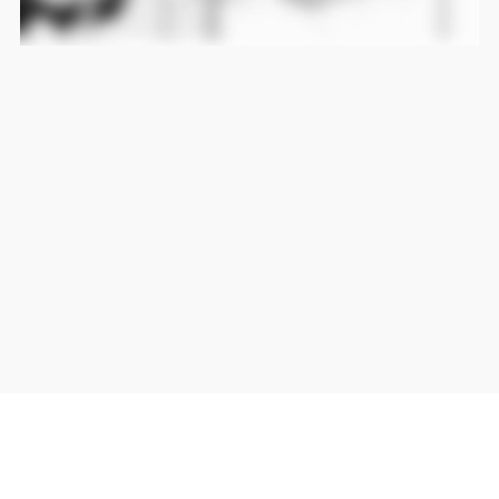
当サイト上の外部リンクは全て正規販売店(Amazon,DMM,Rakuten)へのリンクです