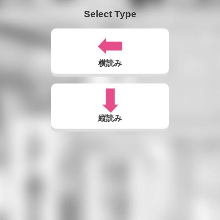
Select Type
横読み
縦読み