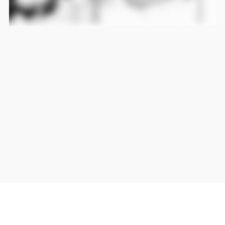
当サイト上の外部リンクは全て正規販売店(Amazon,DMM,Rakuten)へのリンクです