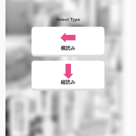
Select Type
横読み
縦読み