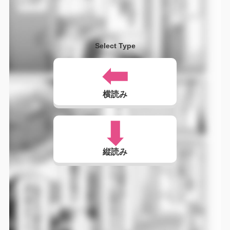
Select Type
横読み
縦読み