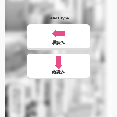
Select Type
横読み
縦読み