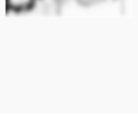
当サイト上の外部リンクは全て正規販売店(Amazon,DMM,Rakuten)へのリンクです