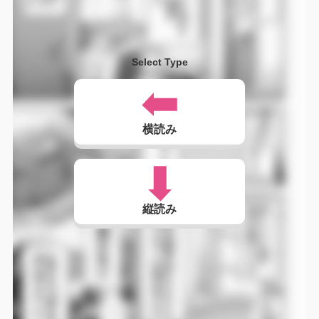
Select Type
横読み
縦読み