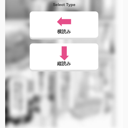
Select Type
横読み
縦読み