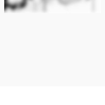
当サイト上の外部リンクは全て正規販売店(Amazon,DMM,Rakuten)へのリンクです