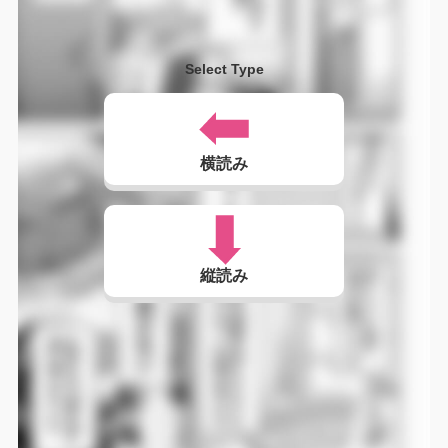
Select Type
横読み
縦読み