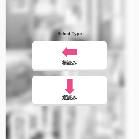
Select Type
横読み
縦読み