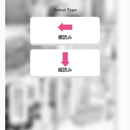
Select Type
横読み
縦読み