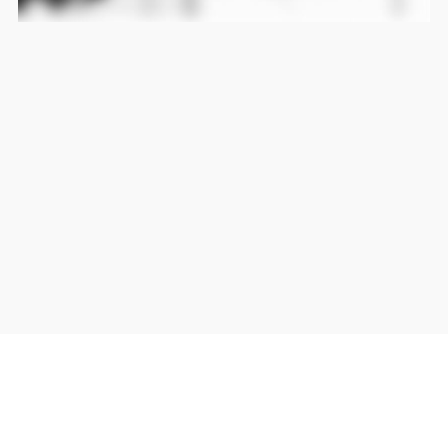
当サイト上の外部リンクは全て正規販売店(Amazon,DMM,Rakuten)へのリンクです