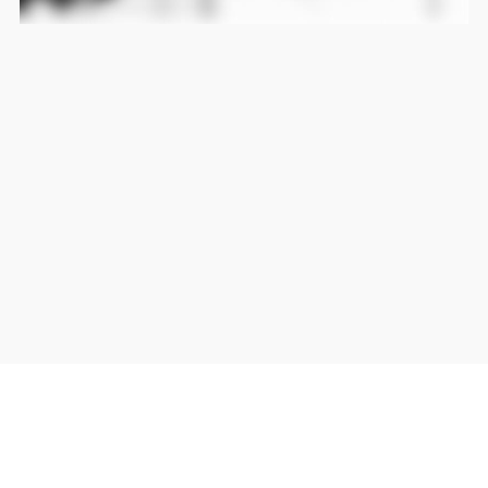
当サイト上の外部リンクは全て正規販売店(Amazon,DMM,Rakuten)へのリンクです