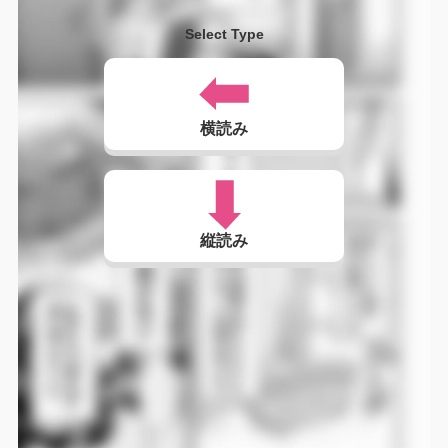
Select Type
横読み
縦読み