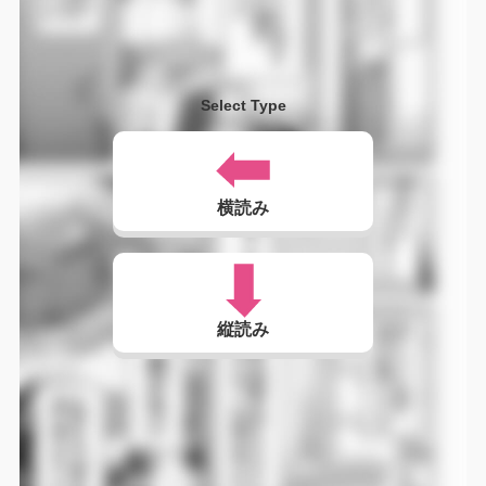
Select Type
横読み
縦読み