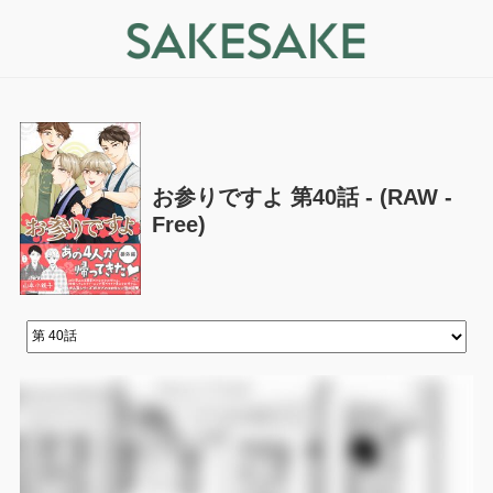
お参りですよ 第40話 - (RAW -
Free)