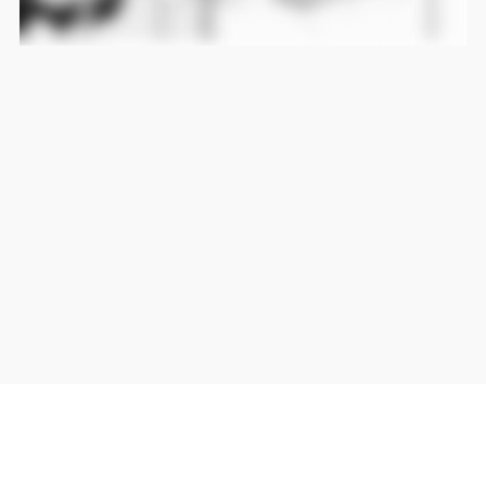
当サイト上の外部リンクは全て正規販売店(Amazon,DMM,Rakuten)へのリンクです