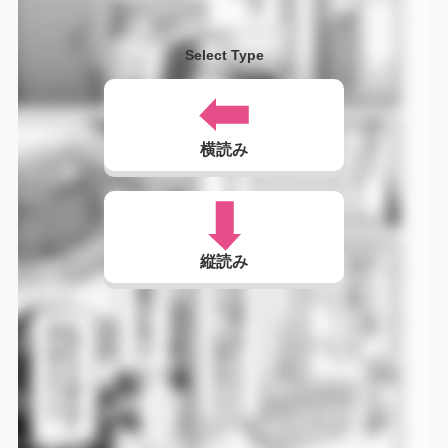
Select Type
横読み
縦読み