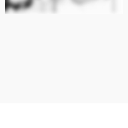
当サイト上の外部リンクは全て正規販売店(Amazon,DMM,Rakuten)へのリンクです