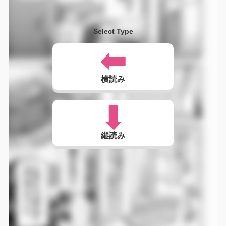
Select Type
横読み
縦読み