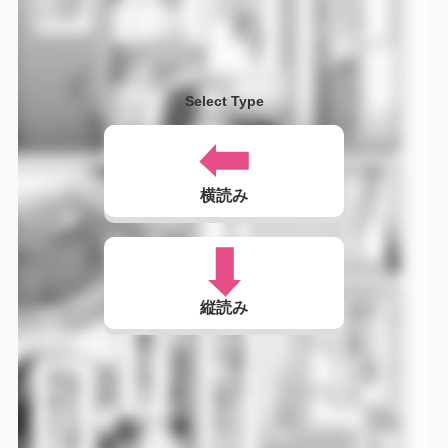
Select Type
横読み
縦読み