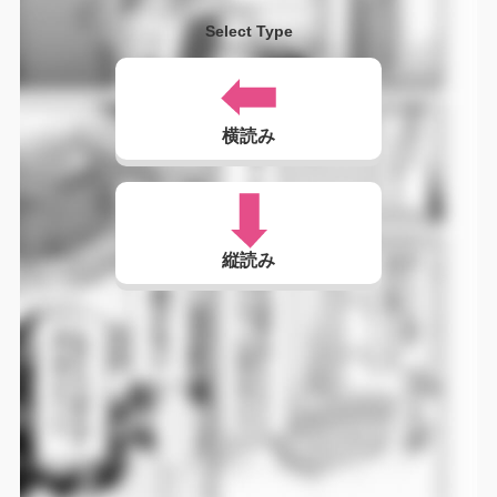
Select Type
横読み
縦読み