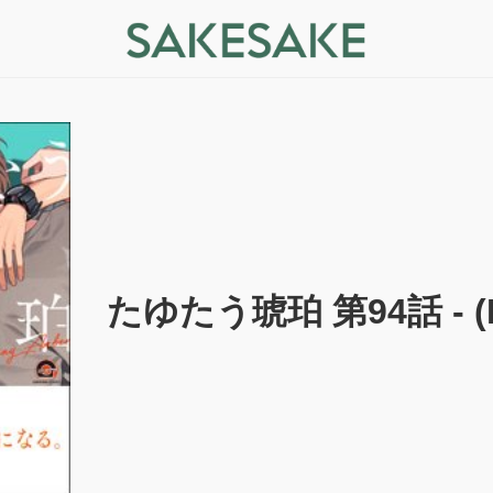
たゆたう琥珀 第94話 - (RA