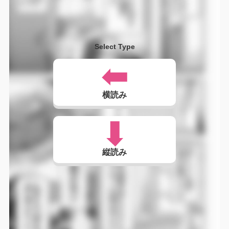
Select Type
横読み
縦読み