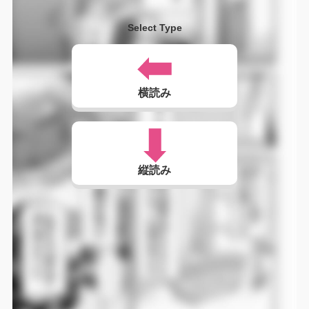
Select Type
横読み
縦読み