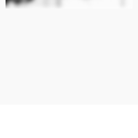
当サイト上の外部リンクは全て正規販売店(Amazon,DMM,Rakuten)へのリンクです