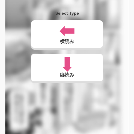
Select Type
横読み
縦読み