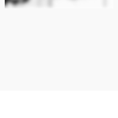
当サイト上の外部リンクは全て正規販売店(Amazon,DMM,Rakuten)へのリンクです