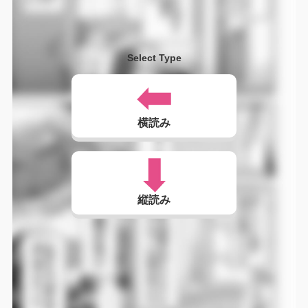
Select Type
横読み
縦読み