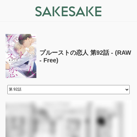
プルーストの恋人 第92話 - (RAW
- Free)