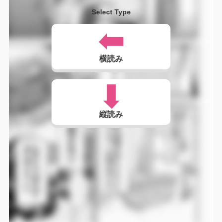
Select Type
横読み
縦読み